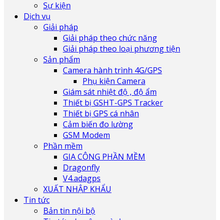
Sự kiện
Dịch vụ
Giải pháp
Giải pháp theo chức năng
Giải pháp theo loại phương tiện
Sản phẩm
Camera hành trình 4G/GPS
Phụ kiện Camera
Giám sát nhiệt độ , độ ẩm
Thiết bị GSHT-GPS Tracker
Thiết bị GPS cá nhân
Cảm biến đo lường
GSM Modem
Phần mềm
GIA CÔNG PHẦN MỀM
Dragonfly
V4.adagps
XUẤT NHẬP KHẨU
Tin tức
Bản tin nội bộ