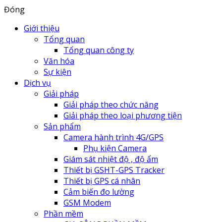
Đóng
Giới thiệu
Tổng quan
Tổng quan công ty
Văn hóa
Sự kiện
Dịch vụ
Giải pháp
Giải pháp theo chức năng
Giải pháp theo loại phương tiện
Sản phẩm
Camera hành trình 4G/GPS
Phụ kiện Camera
Giám sát nhiệt độ , độ ẩm
Thiết bị GSHT-GPS Tracker
Thiết bị GPS cá nhân
Cảm biến đo lường
GSM Modem
Phần mềm