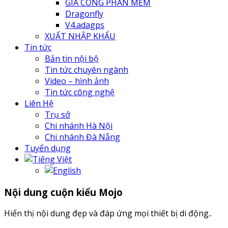
GIA CÔNG PHẦN MỀM
Dragonfly
V4.adagps
XUẤT NHẬP KHẨU
Tin tức
Bản tin nội bộ
Tin tức chuyên ngành
Video – hình ảnh
Tin tức công nghệ
Liên Hệ
Trụ sở
Chi nhánh Hà Nội
Chi nhánh Đà Nẵng
Tuyển dụng
Nội dung cuộn kiểu Mojo
Hiển thị nội dung đẹp và đáp ứng mọi thiết bị di động..