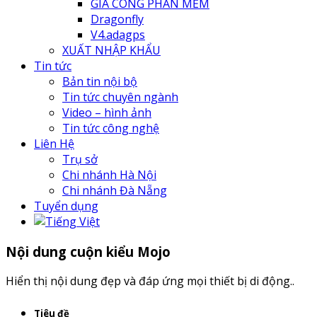
GIA CÔNG PHẦN MỀM
Dragonfly
V4.adagps
XUẤT NHẬP KHẨU
Tin tức
Bản tin nội bộ
Tin tức chuyên ngành
Video – hình ảnh
Tin tức công nghệ
Liên Hệ
Trụ sở
Chi nhánh Hà Nội
Chi nhánh Đà Nẵng
Tuyển dụng
Nội dung cuộn kiểu Mojo
Hiển thị nội dung đẹp và đáp ứng mọi thiết bị di động..
Tiêu đề