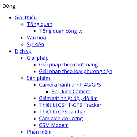
Đóng
Giới thiệu
Tổng quan
Tổng quan công ty
Văn hóa
Sự kiện
Dịch vụ
Giải pháp
Giải pháp theo chức năng
Giải pháp theo loại phương tiện
Sản phẩm
Camera hành trình 4G/GPS
Phụ kiện Camera
Giám sát nhiệt độ , độ ẩm
Thiết bị GSHT-GPS Tracker
Thiết bị GPS cá nhân
Cảm biến đo lường
GSM Modem
Phần mềm