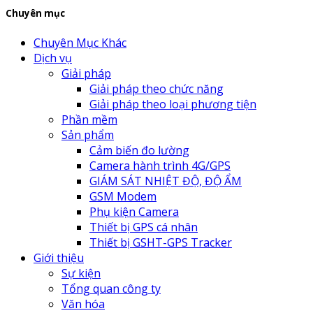
Chuyên mục
Chuyên Mục Khác
Dịch vụ
Giải pháp
Giải pháp theo chức năng
Giải pháp theo loại phương tiện
Phần mềm
Sản phẩm
Cảm biến đo lường
Camera hành trình 4G/GPS
GIÁM SÁT NHIỆT ĐỘ, ĐỘ ẨM
GSM Modem
Phụ kiện Camera
Thiết bị GPS cá nhân
Thiết bị GSHT-GPS Tracker
Giới thiệu
Sự kiện
Tổng quan công ty
Văn hóa