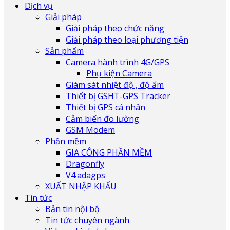
Dịch vụ
Giải pháp
Giải pháp theo chức năng
Giải pháp theo loại phương tiện
Sản phẩm
Camera hành trình 4G/GPS
Phụ kiện Camera
Giám sát nhiệt độ , độ ẩm
Thiết bị GSHT-GPS Tracker
Thiết bị GPS cá nhân
Cảm biến đo lường
GSM Modem
Phần mềm
GIA CÔNG PHẦN MỀM
Dragonfly
V4.adagps
XUẤT NHẬP KHẨU
Tin tức
Bản tin nội bộ
Tin tức chuyên ngành