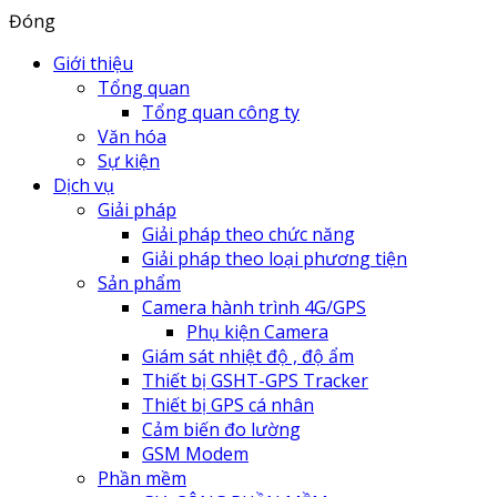
Đóng
Giới thiệu
Tổng quan
Tổng quan công ty
Văn hóa
Sự kiện
Dịch vụ
Giải pháp
Giải pháp theo chức năng
Giải pháp theo loại phương tiện
Sản phẩm
Camera hành trình 4G/GPS
Phụ kiện Camera
Giám sát nhiệt độ , độ ẩm
Thiết bị GSHT-GPS Tracker
Thiết bị GPS cá nhân
Cảm biến đo lường
GSM Modem
Phần mềm