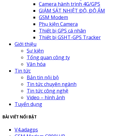
Camera hành trình 4G/GPS
GIÁM SÁT NHIỆT ĐỘ, ĐỘ ẨM
GSM Modem
Phụ kiện Camera
Thiết bị GPS cá nhân
Thiết bị GSHT-GPS Tracker
Giới thiệu
Sự kiện
Tổng quan công ty
Văn hóa
Tin tức
Bản tin nội bộ
Tin tức chuyên ngành
Tin tức công nghệ
Video – hình ảnh
Tuyển dụng
BÀI VIẾT NỔI BẬT
V4.adagps