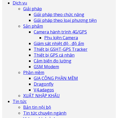
Dịch vụ
Giải pháp
Giải pháp theo chức năng
Giải pháp theo loại phương tiện
Sản phẩm
Camera hành trình 4G/GPS
Phụ kiện Camera
Giám sát nhiệt độ , độ ẩm
Thiết bị GSHT-GPS Tracker
Thiết bị GPS cá nhân
Cảm biến đo lường
GSM Modem
Phần mềm
GIA CÔNG PHẦN MỀM
Dragonfly
V4.adagps
XUẤT NHẬP KHẨU
Tin tức
Bản tin nội bộ
Tin tức chuyên ngành