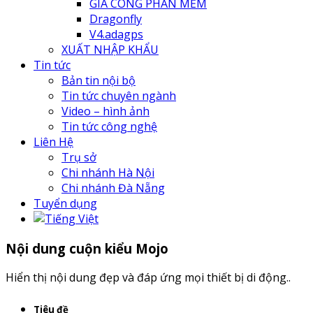
GIA CÔNG PHẦN MỀM
Dragonfly
V4.adagps
XUẤT NHẬP KHẨU
Tin tức
Bản tin nội bộ
Tin tức chuyên ngành
Video – hình ảnh
Tin tức công nghệ
Liên Hệ
Trụ sở
Chi nhánh Hà Nội
Chi nhánh Đà Nẵng
Tuyển dụng
Nội dung cuộn kiểu Mojo
Hiển thị nội dung đẹp và đáp ứng mọi thiết bị di động..
Tiêu đề