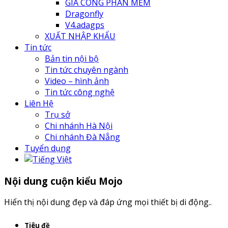
GIA CÔNG PHẦN MỀM
Dragonfly
V4.adagps
XUẤT NHẬP KHẨU
Tin tức
Bản tin nội bộ
Tin tức chuyên ngành
Video – hình ảnh
Tin tức công nghệ
Liên Hệ
Trụ sở
Chi nhánh Hà Nội
Chi nhánh Đà Nẵng
Tuyển dụng
Nội dung cuộn kiểu Mojo
Hiển thị nội dung đẹp và đáp ứng mọi thiết bị di động..
Tiêu đề