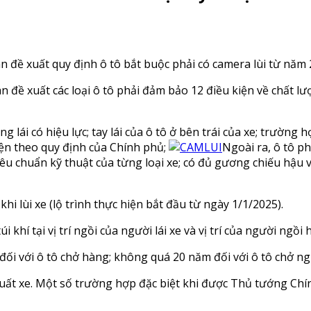
 đề xuất quy định ô tô bắt buộc phải có camera lùi từ năm 
 đề xuất các loại ô tô phải đảm bảo 12 điều kiện về chất lư
ng lái có hiệu lực; tay lái của ô tô ở bên trái của xe; trườn
hiện theo quy định của Chính phủ;
Ngoài ra, ô tô ph
iêu chuẩn kỹ thuật của từng loại xe; có đủ gương chiếu hậu v
hi lùi xe (lộ trình thực hiện bắt đầu từ ngày 1/1/2025).
i khí tại vị trí ngồi của người lái xe và vị trí của người ngồ
i với ô tô chở hàng; không quá 20 năm đối với ô tô chở ngư
xuất xe. Một số trường hợp đặc biệt khi được Thủ tướng Ch