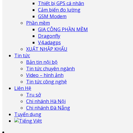
Thiết bị GPS cá nhân
Cảm biến đo lường
GSM Modem
Phần mềm
GIA CÔNG PHẦN MỀM
Dragonfly
V4.adagps
XUẤT NHẬP KHẨU
Tin tức
Bản tin nội bộ
Tin tức chuyên ngành
Video – hình ảnh
Tin tức công nghệ
Liên Hệ
Trụ sở
Chi nhánh Hà Nội
Chi nhánh Đà Nẵng
Tuyển dụng