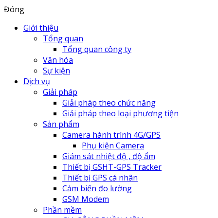
Đóng
Giới thiệu
Tổng quan
Tổng quan công ty
Văn hóa
Sự kiện
Dịch vụ
Giải pháp
Giải pháp theo chức năng
Giải pháp theo loại phương tiện
Sản phẩm
Camera hành trình 4G/GPS
Phụ kiện Camera
Giám sát nhiệt độ , độ ẩm
Thiết bị GSHT-GPS Tracker
Thiết bị GPS cá nhân
Cảm biến đo lường
GSM Modem
Phần mềm