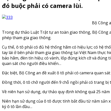
đó buộc phải có camera lùi.
Bộ Công an
Trong dự thảo Luật Trật tự an toàn giao thông, Bộ Công an
phép tham gia giao thông.
Cụ thể, ô tô phải có đủ hệ thống hãm có hiệu lực; có hệ thố
tay lái ở bên phải tham gia giao thông tại Việt Nam thực 
báo hãm, đèn tín hiệu; có vành, lốp đúng kích cỡ và đúng t
quan sát cho người điều khiển…
Đặc biệt, Bộ Công an đề xuất ô tô phải có camera quan sát k
Đồng thời, ô tô chở người đến 9 chỗ ngồi phải có trang bị tú
Về niên hạn sử dụng, dự thảo quy định không quá 25 năm đố
Niên hạn sử dụng của ô tô được tính bắt đầu từ năm sản 
ký ô tô lần đầu…