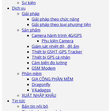
Sự kiện
Dịch vụ
Giải pháp
Giải pháp theo chức năng
Giải pháp theo loại phương tiện
Sản phẩm
Camera hành trình 4G/GPS
Phụ kiện Camera
Giám sát nhiệt độ , độ ẩm
Thiết bị GSHT-GPS Tracker
Thiết bị GPS cá nhân
Cảm biến đo lường
GSM Modem
Phần mềm
GIA CÔNG PHẦN MỀM
Dragonfly
V4.adagps
XUẤT NHẬP KHẨU
Tin tức
Bản tin nội bộ