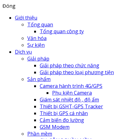
Đóng
Giới thiệu
Tổng quan
Tổng quan công ty
Văn hóa
Sự kiện
Dịch vụ
Giải pháp
Giải pháp theo chức năng
Giải pháp theo loại phương tiện
Sản phẩm
Camera hành trình 4G/GPS
Phụ kiện Camera
Giám sát nhiệt độ , độ ẩm
Thiết bị GSHT-GPS Tracker
Thiết bị GPS cá nhân
Cảm biến đo lường
GSM Modem
Phần mềm