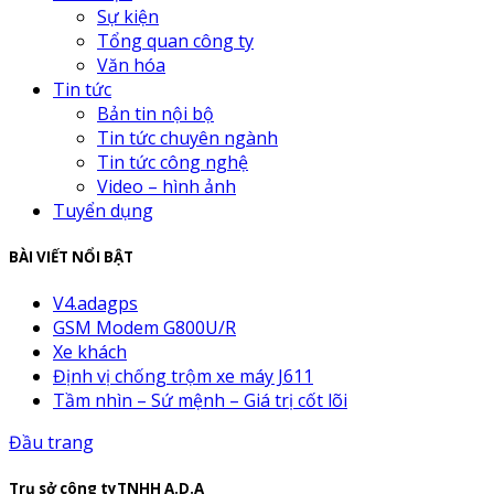
Sự kiện
Tổng quan công ty
Văn hóa
Tin tức
Bản tin nội bộ
Tin tức chuyên ngành
Tin tức công nghệ
Video – hình ảnh
Tuyển dụng
BÀI VIẾT NỔI BẬT
V4.adagps
GSM Modem G800U/R
Xe khách
Định vị chống trộm xe máy J611
Tầm nhìn – Sứ mệnh – Giá trị cốt lõi
Đầu trang
Trụ sở công tyTNHH A.D.A