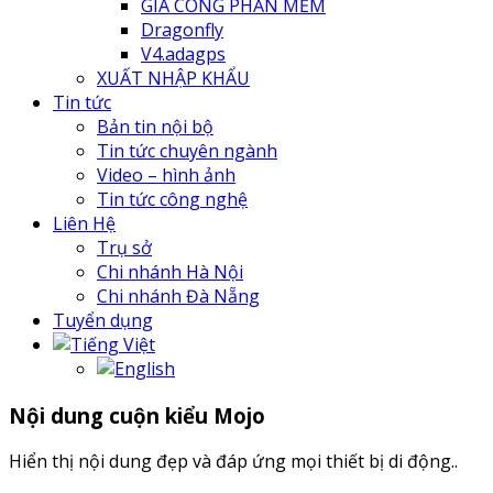
GIA CÔNG PHẦN MỀM
Dragonfly
V4.adagps
XUẤT NHẬP KHẨU
Tin tức
Bản tin nội bộ
Tin tức chuyên ngành
Video – hình ảnh
Tin tức công nghệ
Liên Hệ
Trụ sở
Chi nhánh Hà Nội
Chi nhánh Đà Nẵng
Tuyển dụng
Nội dung cuộn kiểu Mojo
Hiển thị nội dung đẹp và đáp ứng mọi thiết bị di động..