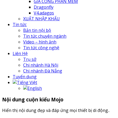
GIA CÔNG PHẦN MỀM
Dragonfly
V4.adagps
XUẤT NHẬP KHẨU
Tin tức
Bản tin nội bộ
Tin tức chuyên ngành
Video – hình ảnh
Tin tức công nghệ
Liên Hệ
Trụ sở
Chi nhánh Hà Nội
Chi nhánh Đà Nẵng
Tuyển dụng
Nội dung cuộn kiểu Mojo
Hiển thị nội dung đẹp và đáp ứng mọi thiết bị di động..