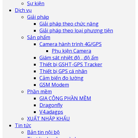
Sự kiện
Dịch vụ
Giải pháp
Giải pháp theo chức năng
Giải pháp theo loại phương tiện
Sản phẩm
Camera hành trình 4G/GPS
Phụ kiện Camera
Giám sát nhiệt độ , độ ẩm
Thiết bị GSHT-GPS Tracker
Thiết bị GPS cá nhân
Cảm biến đo lường
GSM Modem
Phần mềm
GIA CÔNG PHẦN MỀM
Dragonfly
V4.adagps
XUẤT NHẬP KHẨU
Tin tức
Bản tin nội bộ