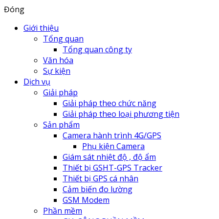
Đóng
Giới thiệu
Tổng quan
Tổng quan công ty
Văn hóa
Sự kiện
Dịch vụ
Giải pháp
Giải pháp theo chức năng
Giải pháp theo loại phương tiện
Sản phẩm
Camera hành trình 4G/GPS
Phụ kiện Camera
Giám sát nhiệt độ , độ ẩm
Thiết bị GSHT-GPS Tracker
Thiết bị GPS cá nhân
Cảm biến đo lường
GSM Modem
Phần mềm