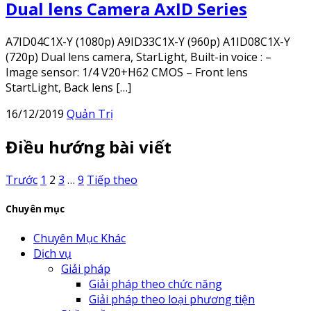
Dual lens Camera AxID Series
A7ID04C1X-Y (1080p) A9ID33C1X-Y (960p) A1ID08C1X-Y
(720p) Dual lens camera, StarLight, Built-in voice : –
Image sensor: 1/4 V20+H62 CMOS – Front lens
StartLight, Back lens […]
16/12/2019
Quản Trị
Điều hướng bài viết
Trước
1
2
3
…
9
Tiếp theo
Chuyên mục
Chuyên Mục Khác
Dịch vụ
Giải pháp
Giải pháp theo chức năng
Giải pháp theo loại phương tiện