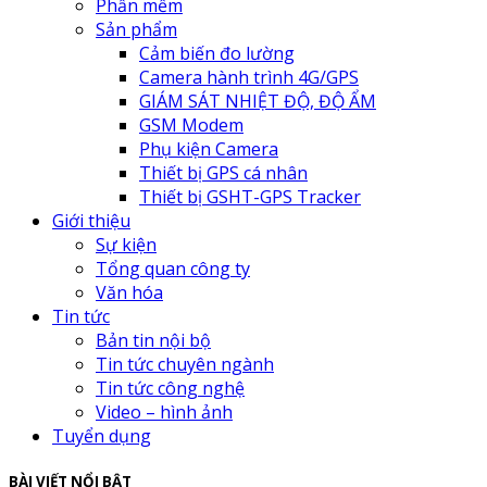
Phần mềm
Sản phẩm
Cảm biến đo lường
Camera hành trình 4G/GPS
GIÁM SÁT NHIỆT ĐỘ, ĐỘ ẨM
GSM Modem
Phụ kiện Camera
Thiết bị GPS cá nhân
Thiết bị GSHT-GPS Tracker
Giới thiệu
Sự kiện
Tổng quan công ty
Văn hóa
Tin tức
Bản tin nội bộ
Tin tức chuyên ngành
Tin tức công nghệ
Video – hình ảnh
Tuyển dụng
BÀI VIẾT NỔI BẬT